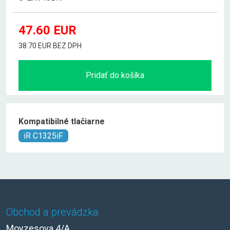
47.60
EUR
38.70 EUR BEZ DPH
Pridať do košíka
Kompatibilné tlačiarne
iR C1325iF
Obchod a prevádzka
Moyzesova 4/A,