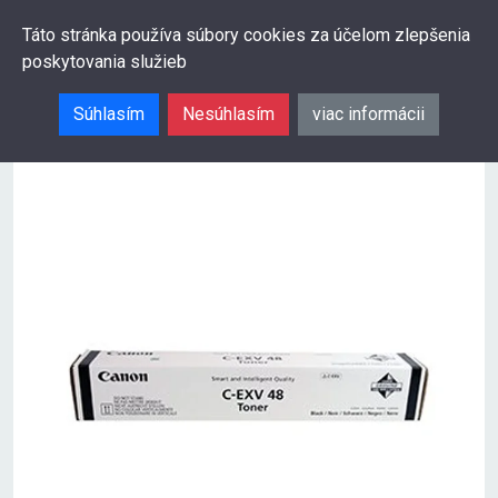
0
Táto stránka používa súbory cookies za účelom zlepšenia
poskytovania služieb
Hľadať
Súhlasím
Nesúhlasím
viac informácii