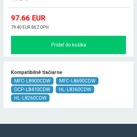
97.66
EUR
79.40 EUR BEZ DPH
Pridať do košíka
Kompatibilné tlačiarne
MFC-L8900CDW
MFC-L8690CDW
DCP-L8410CDW
HL-L8360CDW
HL-L8260CDW