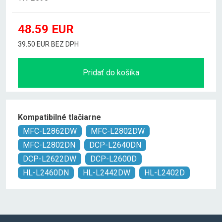
48.59
EUR
39.50 EUR BEZ DPH
Pridať do košíka
Kompatibilné tlačiarne
MFC-L2862DW
MFC-L2802DW
MFC-L2802DN
DCP-L2640DN
DCP-L2622DW
DCP-L2600D
HL-L2460DN
HL-L2442DW
HL-L2402D